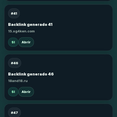
#41
Backlink generado 41
15.xg4ken.com
SI
Abrir
#46
Backlink generado 46
18and18.ru
SI
Abrir
#47