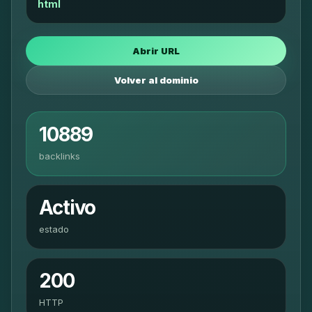
html
Abrir URL
Volver al dominio
10889
backlinks
Activo
estado
200
HTTP