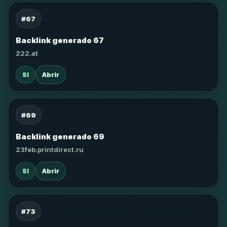
#67
Backlink generado 67
222.at
SI
Abrir
#69
Backlink generado 69
23feb.printdirect.ru
SI
Abrir
#73