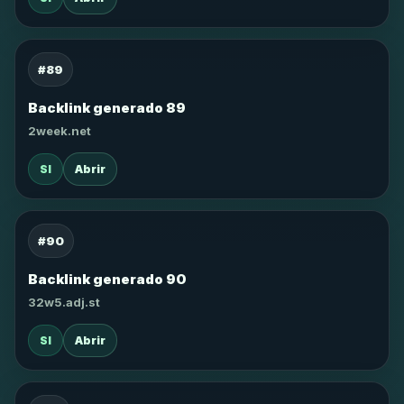
#89
Backlink generado 89
2week.net
SI
Abrir
#90
Backlink generado 90
32w5.adj.st
SI
Abrir