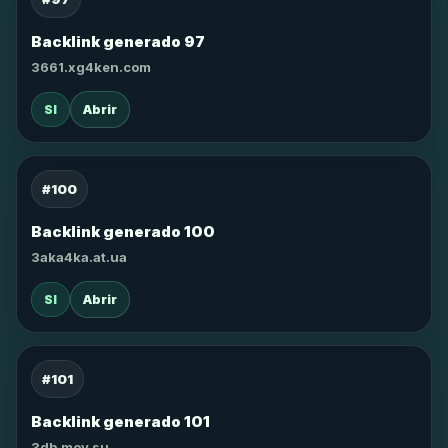
Backlink generado 97
3661.xg4ken.com
SI
Abrir
#100
Backlink generado 100
3aka4ka.at.ua
SI
Abrir
#101
Backlink generado 101
3db.moy.su