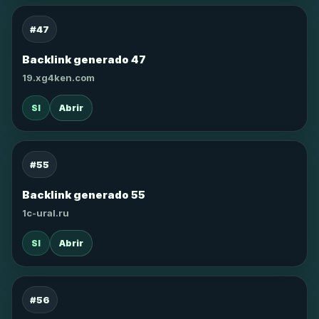
#47
Backlink generado 47
19.xg4ken.com
SI
Abrir
#55
Backlink generado 55
1c-ural.ru
SI
Abrir
#56