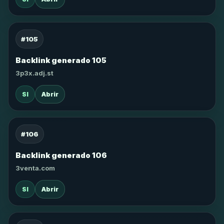
#105
Backlink generado 105
3p3x.adj.st
SI
Abrir
#106
Backlink generado 106
3venta.com
SI
Abrir