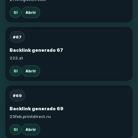
SI
Abrir
#67
Backlink generado 67
222.at
SI
Abrir
#69
Backlink generado 69
23feb.printdirect.ru
SI
Abrir