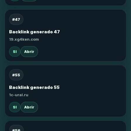
#47
Backlink generado 47
19.xg4ken.com
SI
Abrir
#55
Backlink generado 55
1c-ural.ru
SI
Abrir
#56