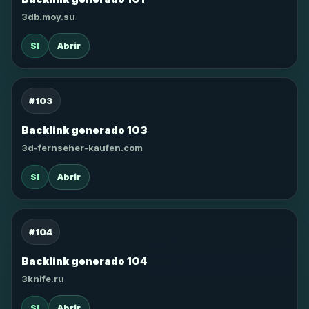
3db.moy.su
SI
Abrir
#103
Backlink generado 103
3d-fernseher-kaufen.com
SI
Abrir
#104
Backlink generado 104
3knife.ru
SI
Abrir