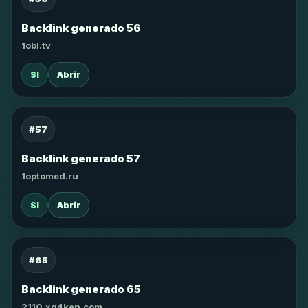
Backlink generado 56
1obl.tv
SI
Abrir
#57
Backlink generado 57
1optomed.ru
SI
Abrir
#65
Backlink generado 65
2110.xg4ken.com