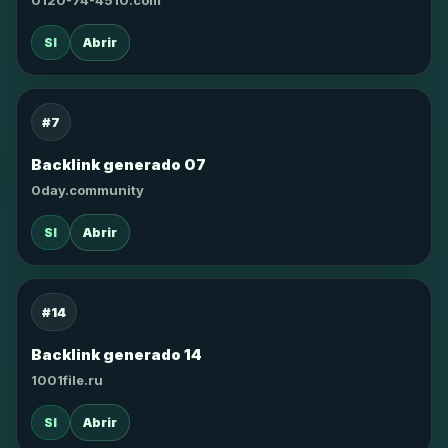
0120-74-4510.com
SI
Abrir
#7
Backlink generado 07
0day.community
SI
Abrir
#14
Backlink generado 14
1001file.ru
SI
Abrir