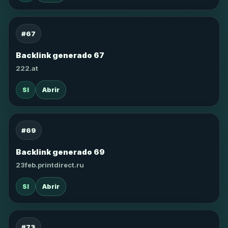
#67
Backlink generado 67
222.at
SI
Abrir
#69
Backlink generado 69
23feb.printdirect.ru
SI
Abrir
#73