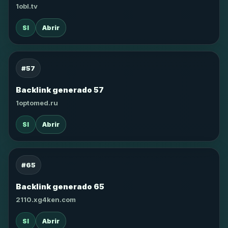
1obl.tv
SI
Abrir
#57
Backlink generado 57
1optomed.ru
SI
Abrir
#65
Backlink generado 65
2110.xg4ken.com
SI
Abrir