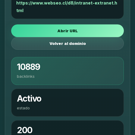
https://www.webseo.cl/d8/intranet-extranet.h
tml
Abrir URL
Volver al dominio
10889
backlinks
Activo
estado
200