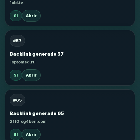
1obl.tv
SI
Abrir
#57
Backlink generado 57
1optomed.ru
SI
Abrir
#65
Backlink generado 65
2110.xg4ken.com
SI
Abrir