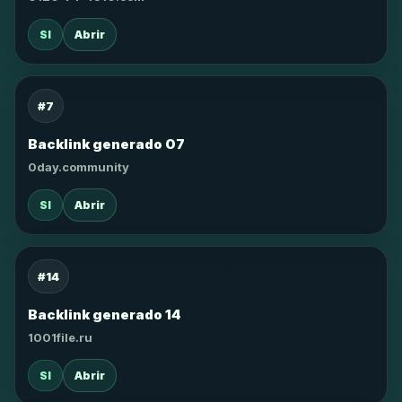
SI
Abrir
#7
Backlink generado 07
0day.community
SI
Abrir
#14
Backlink generado 14
1001file.ru
SI
Abrir