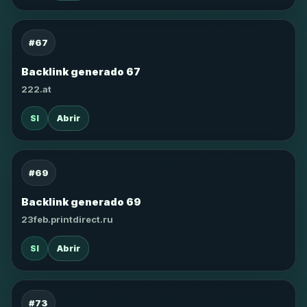
#67
Backlink generado 67
222.at
SI
Abrir
#69
Backlink generado 69
23feb.printdirect.ru
SI
Abrir
#73