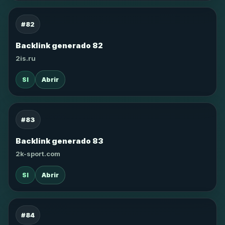
#82
Backlink generado 82
2is.ru
SI
Abrir
#83
Backlink generado 83
2k-sport.com
SI
Abrir
#84