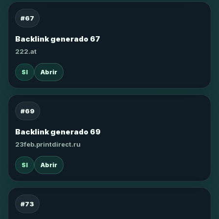
#67
Backlink generado 67
222.at
SI
Abrir
#69
Backlink generado 69
23feb.printdirect.ru
SI
Abrir
#73