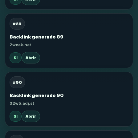
#89
Backlink generado 89
2week.net
SI
Abrir
#90
Backlink generado 90
32w5.adj.st
SI
Abrir