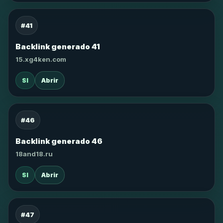
#41
Backlink generado 41
15.xg4ken.com
SI
Abrir
#46
Backlink generado 46
18and18.ru
SI
Abrir
#47