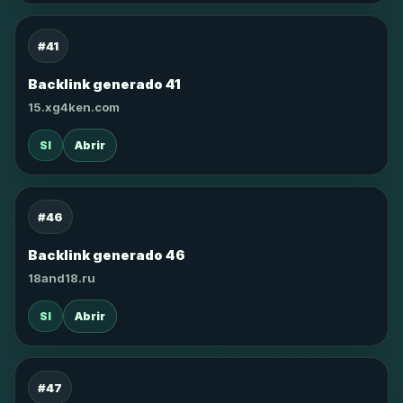
#41
Backlink generado 41
15.xg4ken.com
SI
Abrir
#46
Backlink generado 46
18and18.ru
SI
Abrir
#47