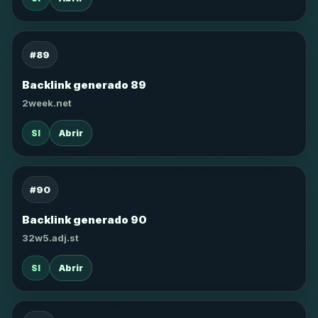
#89
Backlink generado 89
2week.net
SI
Abrir
#90
Backlink generado 90
32w5.adj.st
SI
Abrir