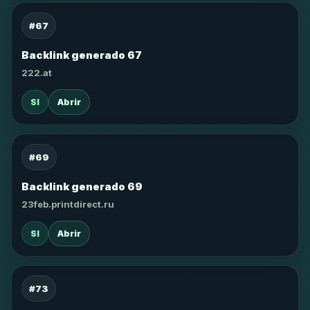
#67
Backlink generado 67
222.at
SI
Abrir
#69
Backlink generado 69
23feb.printdirect.ru
SI
Abrir
#73