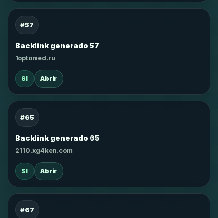
#57
Backlink generado 57
1optomed.ru
SI
Abrir
#65
Backlink generado 65
2110.xg4ken.com
SI
Abrir
#67