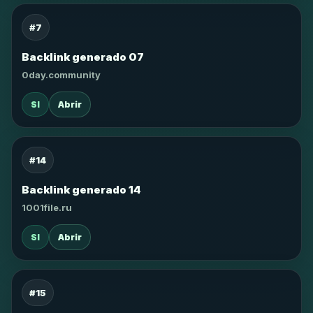
#7
Backlink generado 07
0day.community
SI
Abrir
#14
Backlink generado 14
1001file.ru
SI
Abrir
#15