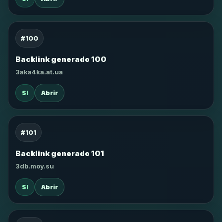
#100
Backlink generado 100
3aka4ka.at.ua
SI
Abrir
#101
Backlink generado 101
3db.moy.su
SI
Abrir