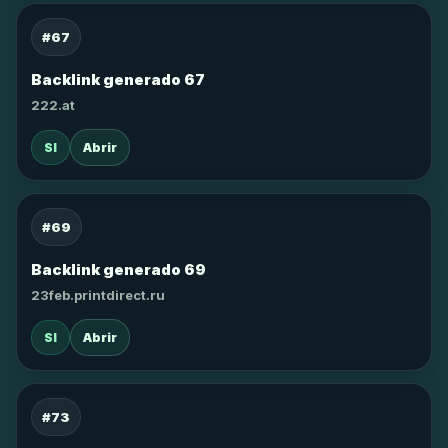
#67
Backlink generado 67
222.at
SI
Abrir
#69
Backlink generado 69
23feb.printdirect.ru
SI
Abrir
#73