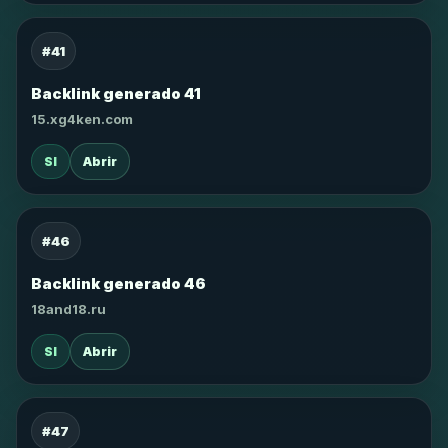
#41
Backlink generado 41
15.xg4ken.com
SI
Abrir
#46
Backlink generado 46
18and18.ru
SI
Abrir
#47