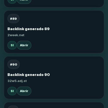
#89
Backlink generado 89
2week.net
SI
Abrir
#90
Backlink generado 90
32w5.adj.st
SI
Abrir