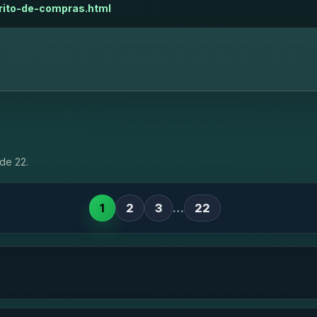
rito-de-compras.html
de 22.
1
2
3
…
22