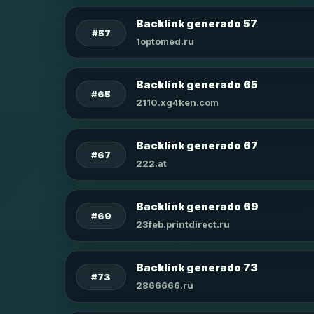
Backlink generado 57
#57
1optomed.ru
Backlink generado 65
#65
2110.xg4ken.com
Backlink generado 67
#67
222.at
Backlink generado 69
#69
23feb.printdirect.ru
Backlink generado 73
#73
2866666.ru