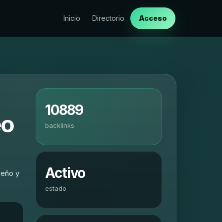
Inicio
Directorio
Acceso
10889
eo
backlinks
Activo
seño y
estado