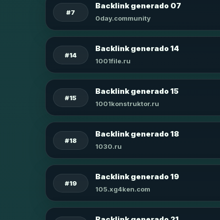
Backlink generado 07
#7
0day.community
Backlink generado 14
#14
1001file.ru
Backlink generado 15
#15
1001konstruktor.ru
Backlink generado 18
#18
1030.ru
Backlink generado 19
#19
105.xg4ken.com
Backlink generado 21