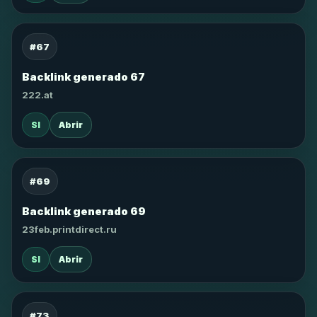
#67
Backlink generado 67
222.at
SI
Abrir
#69
Backlink generado 69
23feb.printdirect.ru
SI
Abrir
#73