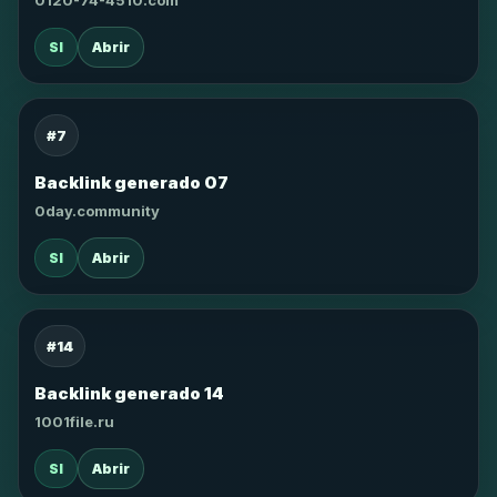
0120-74-4510.com
SI
Abrir
#7
Backlink generado 07
0day.community
SI
Abrir
#14
Backlink generado 14
1001file.ru
SI
Abrir