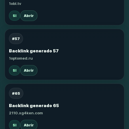
1obl.tv
SI
Abrir
#57
Backlink generado 57
1optomed.ru
SI
Abrir
#65
Backlink generado 65
2110.xg4ken.com
SI
Abrir