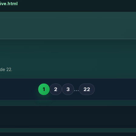
ive.html
de 22.
1
2
3
…
22