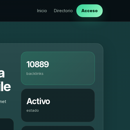
Inicio
Directorio
Acceso
10889
a
backlinks
le
Activo
net
estado