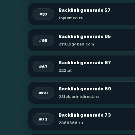
Backlink generado 57
#57
1optomed.ru
Backlink generado 65
#65
2110.xg4ken.com
Backlink generado 67
#67
222.at
Backlink generado 69
#69
23feb.printdirect.ru
Backlink generado 73
#73
2866666.ru