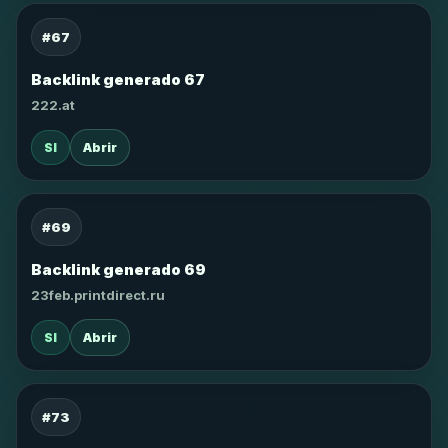
#67
Backlink generado 67
222.at
SI
Abrir
#69
Backlink generado 69
23feb.printdirect.ru
SI
Abrir
#73