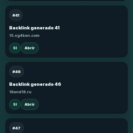
#41
Backlink generado 41
15.xg4ken.com
SI
Abrir
#46
Backlink generado 46
18and18.ru
SI
Abrir
#47