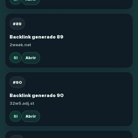
#89
Backlink generado 89
2week.net
SI
Abrir
#90
Backlink generado 90
32w5.adj.st
SI
Abrir