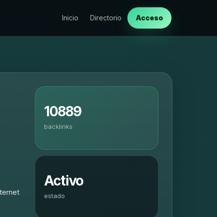
Inicio
Directorio
Acceso
10889
backlinks
Activo
ternet
estado