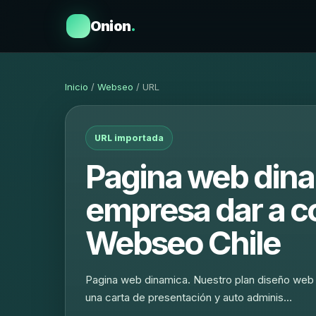
Onion
.
Inicio
/
Webseo
/ URL
URL importada
Pagina web din
empresa dar a c
Webseo Chile
Pagina web dinamica. Nuestro plan diseño web 
una carta de presentación y auto adminis…