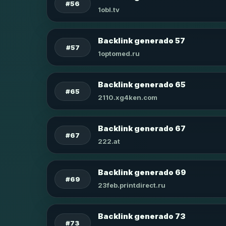
#56
1obl.tv
Backlink generado 57
#57
1optomed.ru
Backlink generado 65
#65
2110.xg4ken.com
Backlink generado 67
#67
222.at
Backlink generado 69
#69
23feb.printdirect.ru
Backlink generado 73
#73