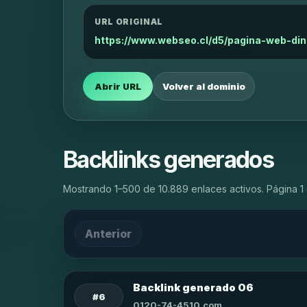
URL ORIGINAL
https://www.webseo.cl/d5/pagina-web-di
Abrir URL
Volver al dominio
Backlinks generados
Mostrando 1–500 de 10.889 enlaces activos. Página 1 
Anterior
Backlink generado 06
#6
0120-74-4510.com