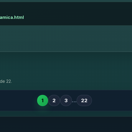
namica.html
de 22.
1
2
3
…
22