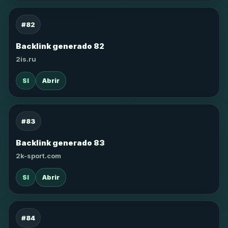
#82
Backlink generado 82
2is.ru
SI
Abrir
#83
Backlink generado 83
2k-sport.com
SI
Abrir
#84