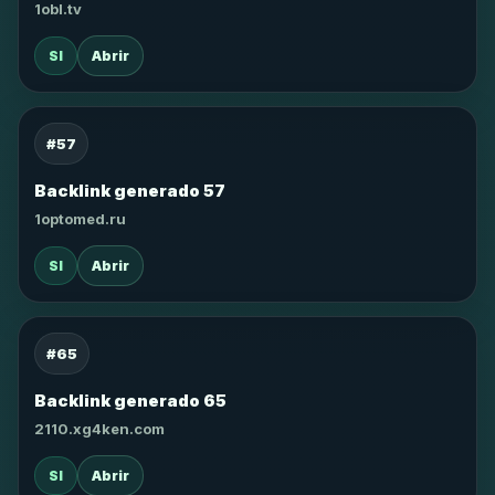
1obl.tv
SI
Abrir
#57
Backlink generado 57
1optomed.ru
SI
Abrir
#65
Backlink generado 65
2110.xg4ken.com
SI
Abrir