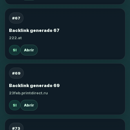
#67
Backlink generado 67
222.at
SI
Abrir
#69
Backlink generado 69
23feb.printdirect.ru
SI
Abrir
#73