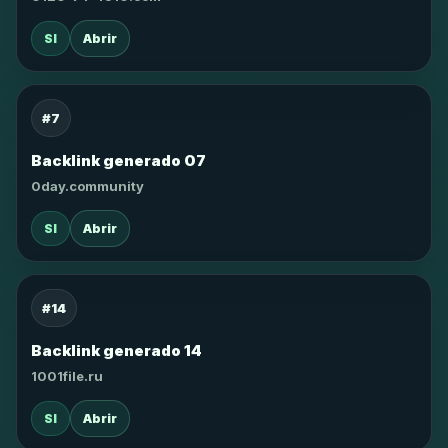
SI
Abrir
#7
Backlink generado 07
0day.community
SI
Abrir
#14
Backlink generado 14
1001file.ru
SI
Abrir