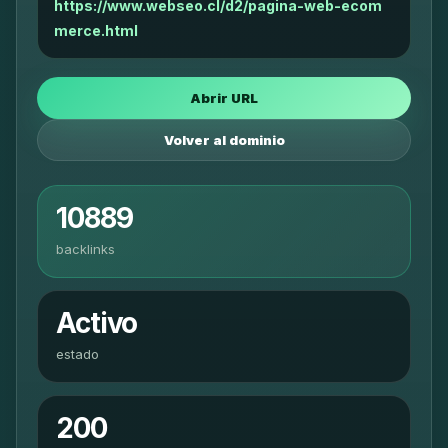
https://www.webseo.cl/d2/pagina-web-ecom
merce.html
Abrir URL
Volver al dominio
10889
backlinks
Activo
estado
200