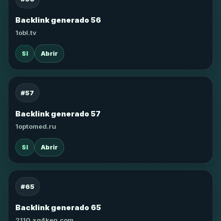
Backlink generado 56
1obl.tv
SI
Abrir
#57
Backlink generado 57
1optomed.ru
SI
Abrir
#65
Backlink generado 65
2110.xg4ken.com