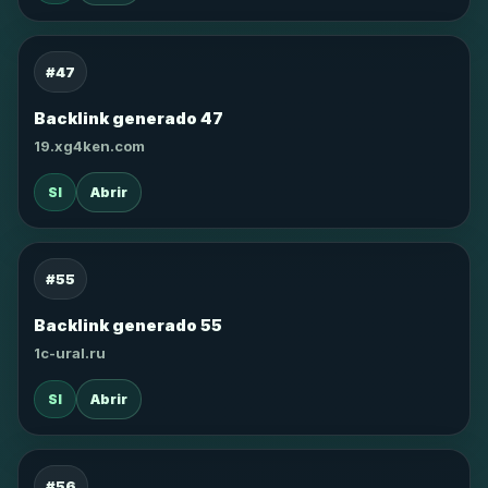
#47
Backlink generado 47
19.xg4ken.com
SI
Abrir
#55
Backlink generado 55
1c-ural.ru
SI
Abrir
#56