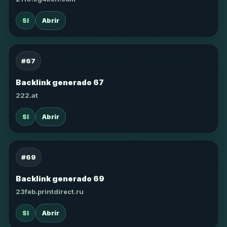
SI
Abrir
#67
Backlink generado 67
222.at
SI
Abrir
#69
Backlink generado 69
23feb.printdirect.ru
SI
Abrir