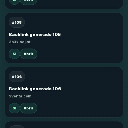
#105
Backlink generado 105
3p3x.adj.st
SI
Abrir
#106
Backlink generado 106
3venta.com
SI
Abrir