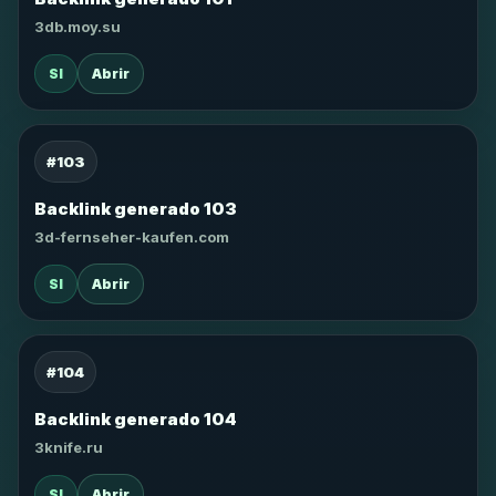
3db.moy.su
SI
Abrir
#103
Backlink generado 103
3d-fernseher-kaufen.com
SI
Abrir
#104
Backlink generado 104
3knife.ru
SI
Abrir