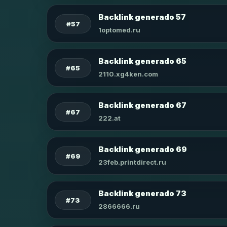
Backlink generado 57
#57
1optomed.ru
Backlink generado 65
#65
2110.xg4ken.com
Backlink generado 67
#67
222.at
Backlink generado 69
#69
23feb.printdirect.ru
Backlink generado 73
#73
2866666.ru