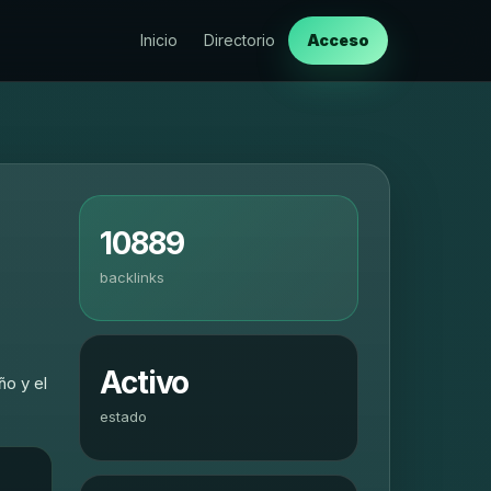
Inicio
Directorio
Acceso
10889
backlinks
Activo
ño y el
estado