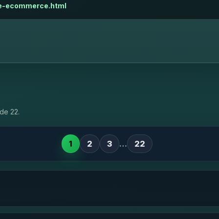
de-ecommerce.html
de 22.
1
2
3
…
22