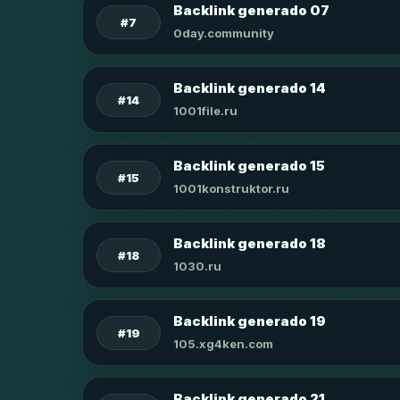
Backlink generado 07
#7
0day.community
Backlink generado 14
#14
1001file.ru
Backlink generado 15
#15
1001konstruktor.ru
Backlink generado 18
#18
1030.ru
Backlink generado 19
#19
105.xg4ken.com
Backlink generado 21