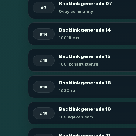
Backlink generado 07
#7
0day.community
Backlink generado 14
#14
1001file.ru
Backlink generado 15
#15
1001konstruktor.ru
Backlink generado 18
#18
1030.ru
Backlink generado 19
#19
105.xg4ken.com
Backlink generado 21