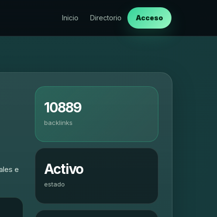
Inicio
Directorio
Acceso
10889
backlinks
Activo
ales e
estado