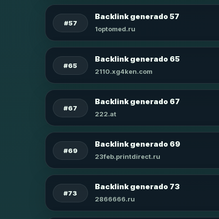
Backlink generado 57
#57
1optomed.ru
Backlink generado 65
#65
2110.xg4ken.com
Backlink generado 67
#67
222.at
Backlink generado 69
#69
23feb.printdirect.ru
Backlink generado 73
#73
2866666.ru