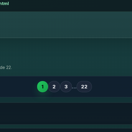
html
de 22.
1
2
3
…
22