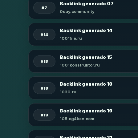
Backlink generado 07
#7
0day.community
Backlink generado 14
#14
1001file.ru
Backlink generado 15
#15
1001konstruktor.ru
Backlink generado 18
#18
1030.ru
Backlink generado 19
#19
105.xg4ken.com
Backlink generado 21