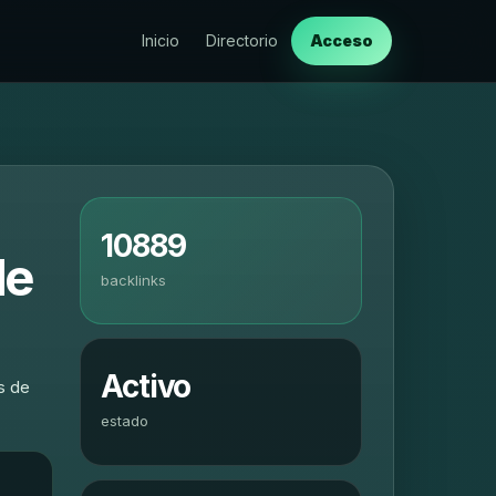
Inicio
Directorio
Acceso
10889
de
backlinks
Activo
s de
estado