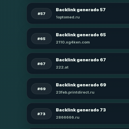
Backlink generado 57
#57
1optomed.ru
Backlink generado 65
#65
2110.xg4ken.com
Backlink generado 67
#67
222.at
Backlink generado 69
#69
23feb.printdirect.ru
Backlink generado 73
#73
2866666.ru