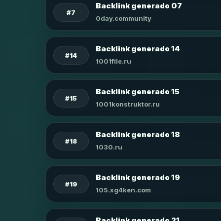
Backlink generado 07
#7
0day.community
Backlink generado 14
#14
1001file.ru
Backlink generado 15
#15
1001konstruktor.ru
Backlink generado 18
#18
1030.ru
Backlink generado 19
#19
105.xg4ken.com
Backlink generado 21