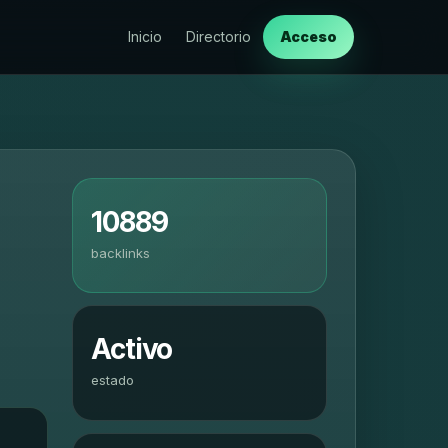
Inicio
Directorio
Acceso
10889
backlinks
Activo
estado