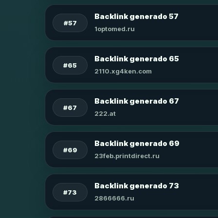
Backlink generado 57
#57
1optomed.ru
Backlink generado 65
#65
2110.xg4ken.com
Backlink generado 67
#67
222.at
Backlink generado 69
#69
23feb.printdirect.ru
Backlink generado 73
#73
2866666.ru