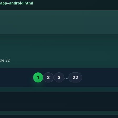
app-android.html
de 22.
1
2
3
…
22