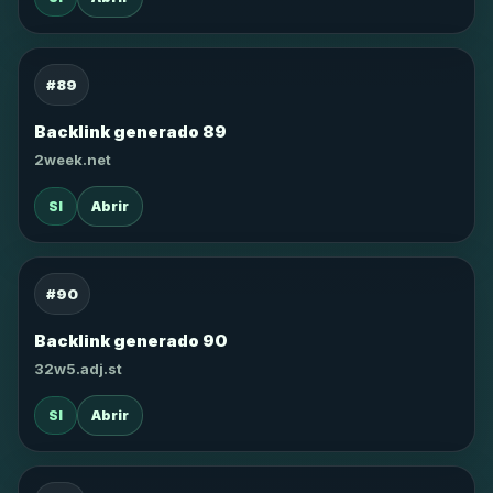
#89
Backlink generado 89
2week.net
SI
Abrir
#90
Backlink generado 90
32w5.adj.st
SI
Abrir