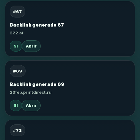
#67
Backlink generado 67
222.at
SI
Abrir
#69
Backlink generado 69
23feb.printdirect.ru
SI
Abrir
#73