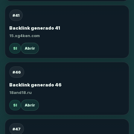
#41
Backlink generado 41
15.xg4ken.com
SI
Abrir
#46
Backlink generado 46
18and18.ru
SI
Abrir
#47