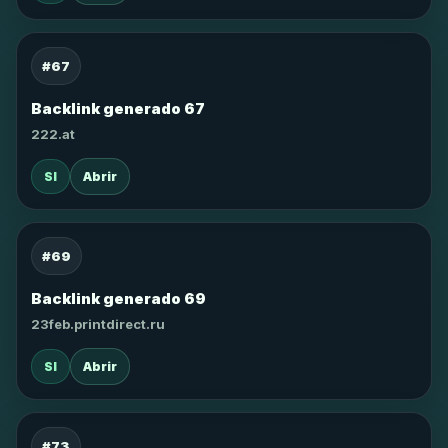
#67
Backlink generado 67
222.at
SI
Abrir
#69
Backlink generado 69
23feb.printdirect.ru
SI
Abrir
#73