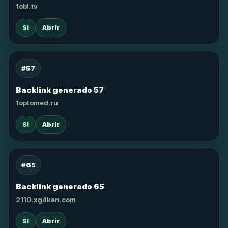
1obl.tv
SI
Abrir
#57
Backlink generado 57
1optomed.ru
SI
Abrir
#65
Backlink generado 65
2110.xg4ken.com
SI
Abrir