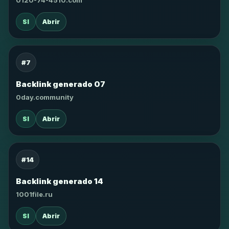
0120-74-4510.com
SI
Abrir
#7
Backlink generado 07
0day.community
SI
Abrir
#14
Backlink generado 14
1001file.ru
SI
Abrir