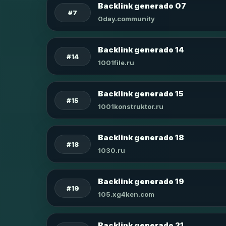
Backlink generado 07
#7
0day.community
Backlink generado 14
#14
1001file.ru
Backlink generado 15
#15
1001konstruktor.ru
Backlink generado 18
#18
1030.ru
Backlink generado 19
#19
105.xg4ken.com
Backlink generado 21