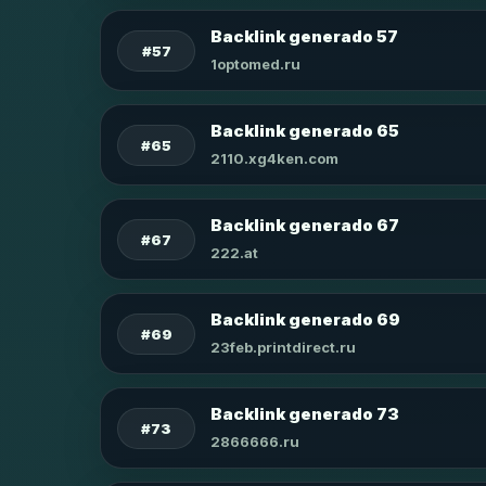
Backlink generado 57
#57
1optomed.ru
Backlink generado 65
#65
2110.xg4ken.com
Backlink generado 67
#67
222.at
Backlink generado 69
#69
23feb.printdirect.ru
Backlink generado 73
#73
2866666.ru