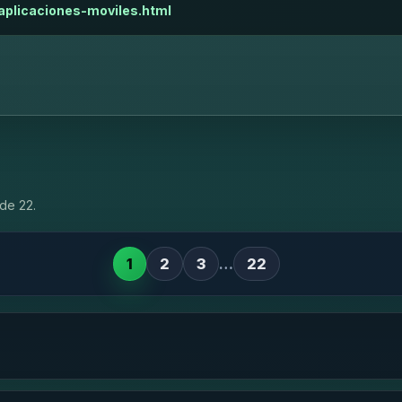
aplicaciones-moviles.html
de 22.
1
2
3
…
22