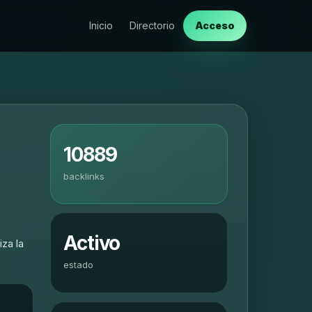
Inicio
Directorio
Acceso
10889
backlinks
Activo
za la
estado