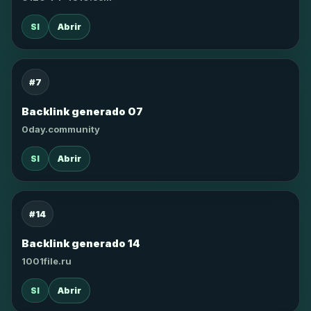
SI
Abrir
#7
Backlink generado 07
0day.community
SI
Abrir
#14
Backlink generado 14
1001file.ru
SI
Abrir