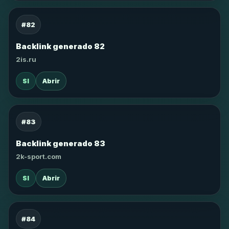
#82
Backlink generado 82
2is.ru
SI
Abrir
#83
Backlink generado 83
2k-sport.com
SI
Abrir
#84