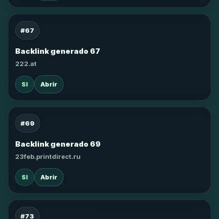
#67
Backlink generado 67
222.at
SI
Abrir
#69
Backlink generado 69
23feb.printdirect.ru
SI
Abrir
#73