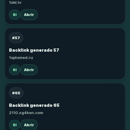
1obl.tv
SI
Abrir
#57
Backlink generado 57
1optomed.ru
SI
Abrir
#65
Backlink generado 65
2110.xg4ken.com
SI
Abrir