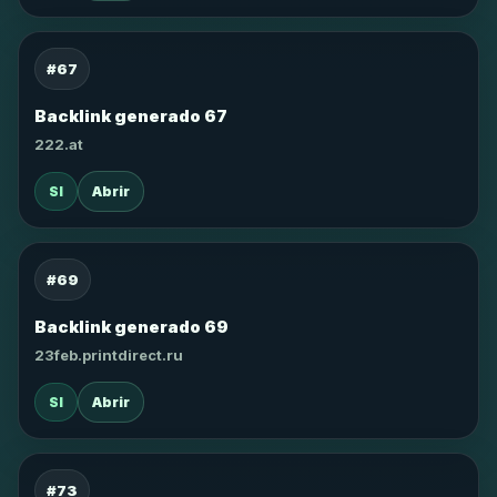
#67
Backlink generado 67
222.at
SI
Abrir
#69
Backlink generado 69
23feb.printdirect.ru
SI
Abrir
#73