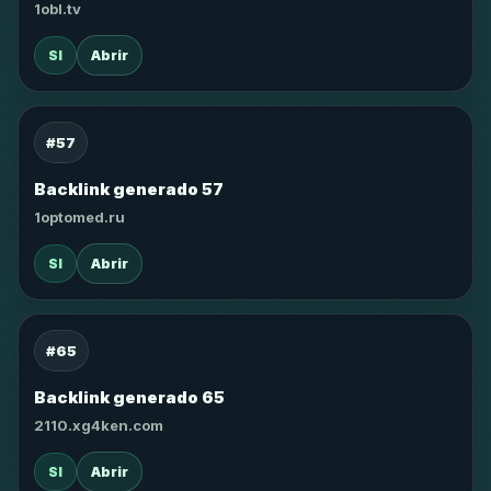
1obl.tv
SI
Abrir
#57
Backlink generado 57
1optomed.ru
SI
Abrir
#65
Backlink generado 65
2110.xg4ken.com
SI
Abrir