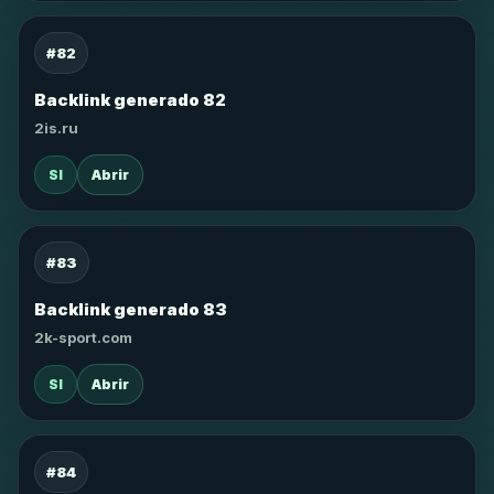
#82
Backlink generado 82
2is.ru
SI
Abrir
#83
Backlink generado 83
2k-sport.com
SI
Abrir
#84