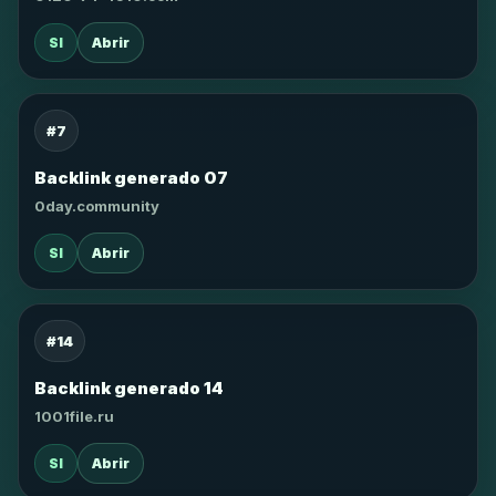
SI
Abrir
#7
Backlink generado 07
0day.community
SI
Abrir
#14
Backlink generado 14
1001file.ru
SI
Abrir