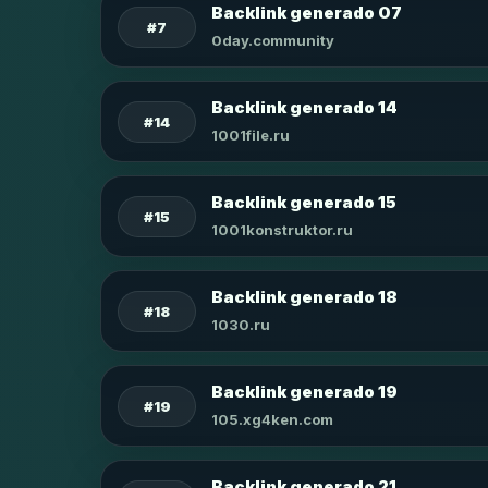
Backlink generado 07
#7
0day.community
Backlink generado 14
#14
1001file.ru
Backlink generado 15
#15
1001konstruktor.ru
Backlink generado 18
#18
1030.ru
Backlink generado 19
#19
105.xg4ken.com
Backlink generado 21