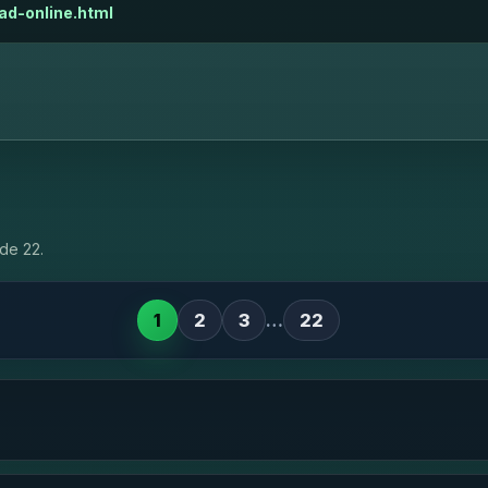
ad-online.html
de 22.
1
2
3
…
22