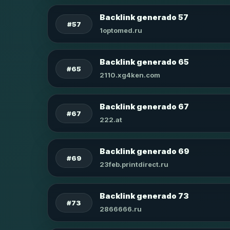
Backlink generado 57
#57
1optomed.ru
Backlink generado 65
#65
2110.xg4ken.com
Backlink generado 67
#67
222.at
Backlink generado 69
#69
23feb.printdirect.ru
Backlink generado 73
#73
2866666.ru