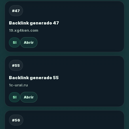
#47
Backlink generado 47
19.xg4ken.com
SI
Abrir
#55
Backlink generado 55
1c-ural.ru
SI
Abrir
#56