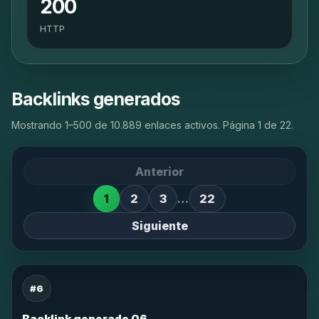
200
HTTP
Backlinks generados
Mostrando 1–500 de 10.889 enlaces activos. Página 1 de 22.
Anterior
1
2
3
…
22
Siguiente
#6
Backlink generado 06