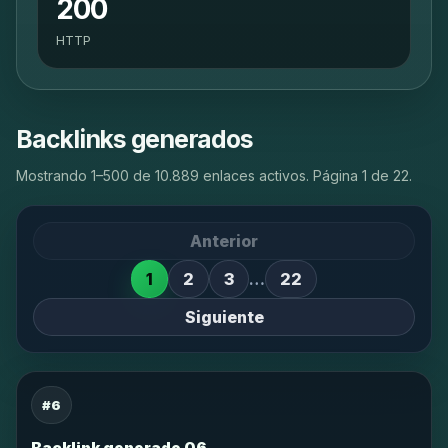
200
HTTP
Backlinks generados
Mostrando 1–500 de 10.889 enlaces activos. Página 1 de 22.
Anterior
1
2
3
…
22
Siguiente
#6
Backlink generado 06