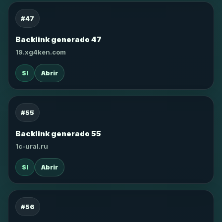
#47
Backlink generado 47
19.xg4ken.com
SI
Abrir
#55
Backlink generado 55
1c-ural.ru
SI
Abrir
#56