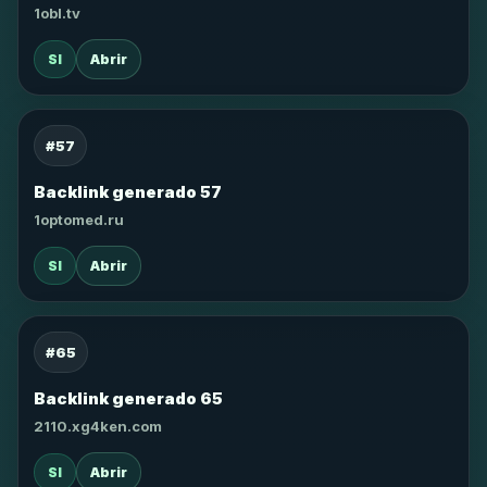
1obl.tv
SI
Abrir
#57
Backlink generado 57
1optomed.ru
SI
Abrir
#65
Backlink generado 65
2110.xg4ken.com
SI
Abrir