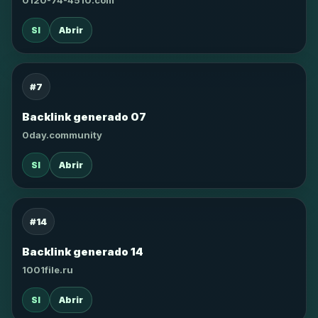
0120-74-4510.com
SI
Abrir
#7
Backlink generado 07
0day.community
SI
Abrir
#14
Backlink generado 14
1001file.ru
SI
Abrir