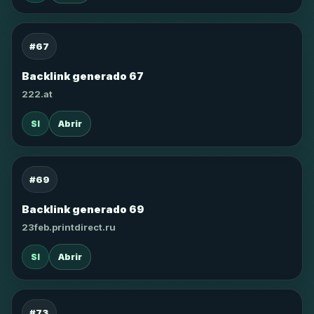
#67
Backlink generado 67
222.at
SI
Abrir
#69
Backlink generado 69
23feb.printdirect.ru
SI
Abrir
#73