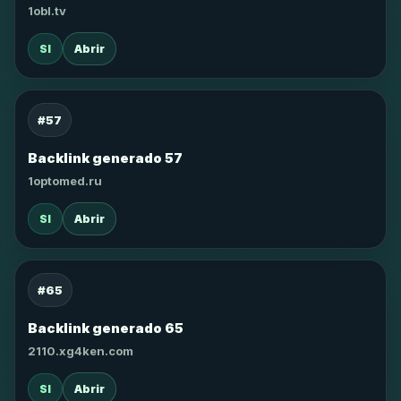
1obl.tv
SI
Abrir
#57
Backlink generado 57
1optomed.ru
SI
Abrir
#65
Backlink generado 65
2110.xg4ken.com
SI
Abrir