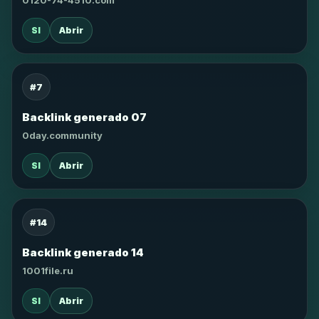
0120-74-4510.com
SI
Abrir
#7
Backlink generado 07
0day.community
SI
Abrir
#14
Backlink generado 14
1001file.ru
SI
Abrir