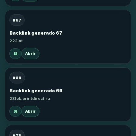
#67
Backlink generado 67
222.at
SI
Abrir
#69
Backlink generado 69
23feb.printdirect.ru
SI
Abrir
#73