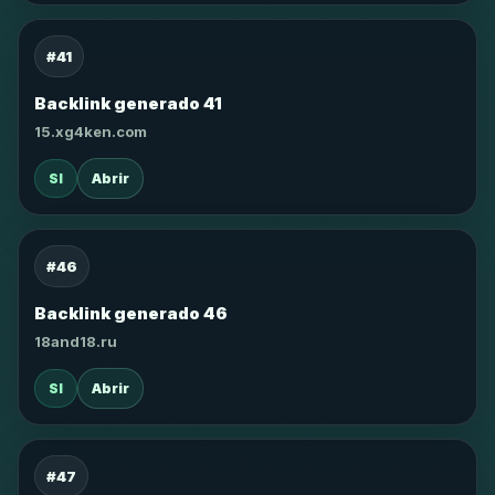
#41
Backlink generado 41
15.xg4ken.com
SI
Abrir
#46
Backlink generado 46
18and18.ru
SI
Abrir
#47