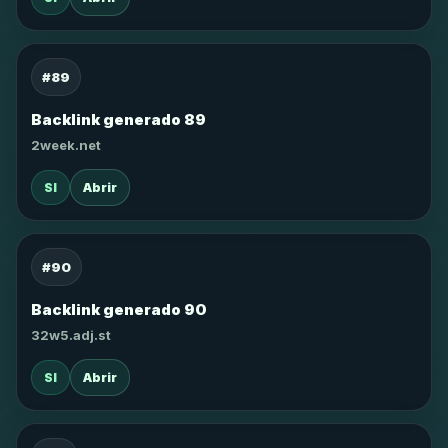
#89
Backlink generado 89
2week.net
SI
Abrir
#90
Backlink generado 90
32w5.adj.st
SI
Abrir