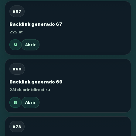
#67
Backlink generado 67
222.at
SI
Abrir
#69
Backlink generado 69
23feb.printdirect.ru
SI
Abrir
#73