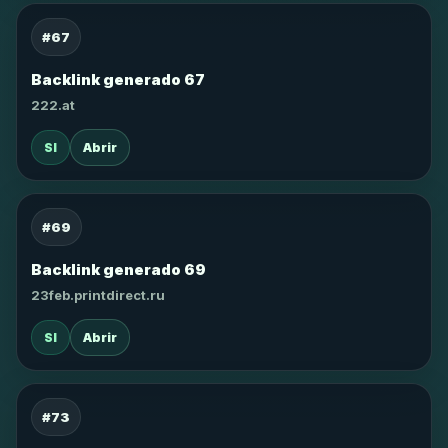
#67
Backlink generado 67
222.at
SI
Abrir
#69
Backlink generado 69
23feb.printdirect.ru
SI
Abrir
#73