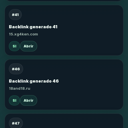
#41
Backlink generado 41
15.xg4ken.com
SI
Abrir
#46
Backlink generado 46
18and18.ru
SI
Abrir
#47