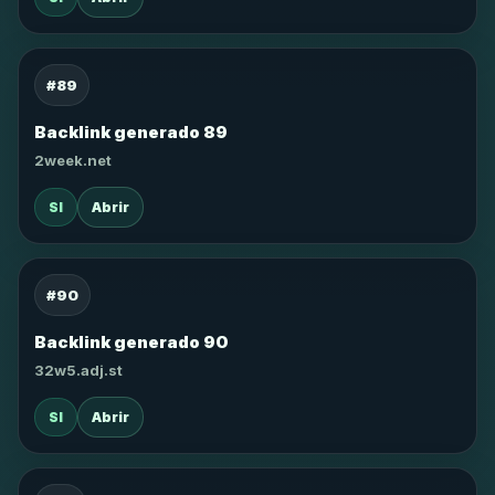
#89
Backlink generado 89
2week.net
SI
Abrir
#90
Backlink generado 90
32w5.adj.st
SI
Abrir