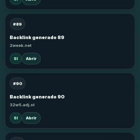
#89
Backlink generado 89
2week.net
SI
Abrir
#90
Backlink generado 90
32w5.adj.st
SI
Abrir