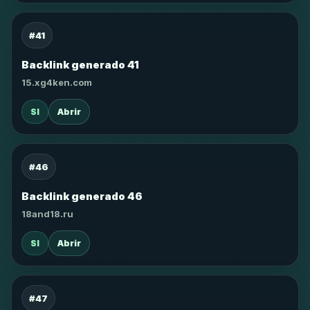
#41
Backlink generado 41
15.xg4ken.com
SI
Abrir
#46
Backlink generado 46
18and18.ru
SI
Abrir
#47