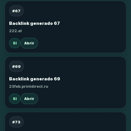
#67
Backlink generado 67
222.at
SI
Abrir
#69
Backlink generado 69
23feb.printdirect.ru
SI
Abrir
#73