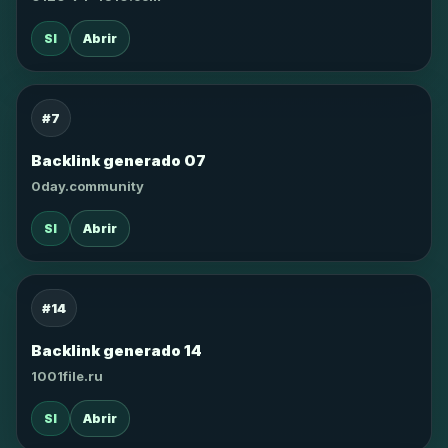
SI
Abrir
#7
Backlink generado 07
0day.community
SI
Abrir
#14
Backlink generado 14
1001file.ru
SI
Abrir