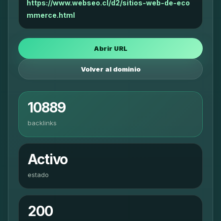
https://www.webseo.cl/d2/sitios-web-de-eco
mmerce.html
Abrir URL
Volver al dominio
10889
backlinks
Activo
estado
200