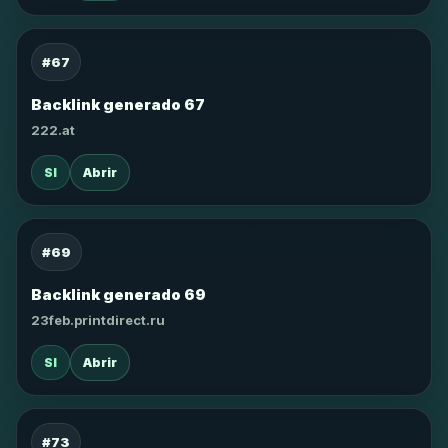
#67
Backlink generado 67
222.at
SI
Abrir
#69
Backlink generado 69
23feb.printdirect.ru
SI
Abrir
#73