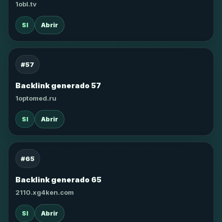
1obl.tv
SI
Abrir
#57
Backlink generado 57
1optomed.ru
SI
Abrir
#65
Backlink generado 65
2110.xg4ken.com
SI
Abrir