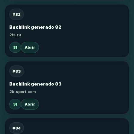
#82
Backlink generado 82
2is.ru
SI
Abrir
#83
Backlink generado 83
2k-sport.com
SI
Abrir
#84