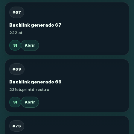
#67
Backlink generado 67
222.at
SI
Abrir
#69
Backlink generado 69
23feb.printdirect.ru
SI
Abrir
#73