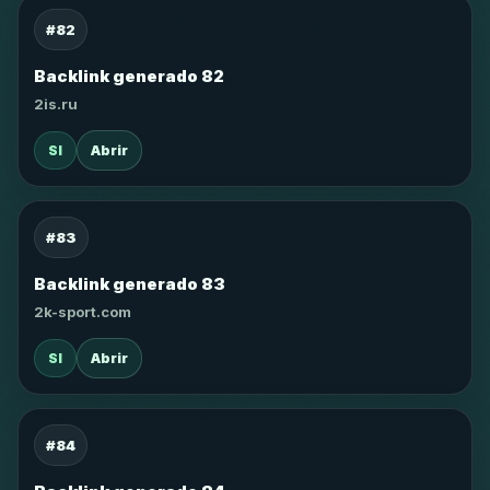
#82
Backlink generado 82
2is.ru
SI
Abrir
#83
Backlink generado 83
2k-sport.com
SI
Abrir
#84