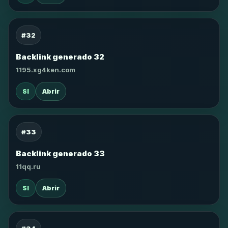
#32
Backlink generado 32
1195.xg4ken.com
SI
Abrir
#33
Backlink generado 33
11qq.ru
SI
Abrir