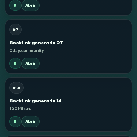
SI
Abrir
#7
Backlink generado 07
0day.community
SI
Abrir
#14
Backlink generado 14
1001file.ru
SI
Abrir