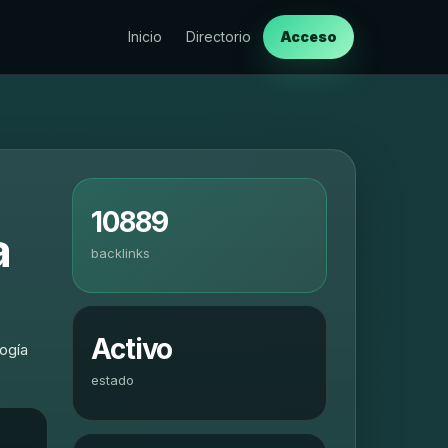
Inicio
Directorio
Acceso
10889
a
backlinks
Activo
logía
estado