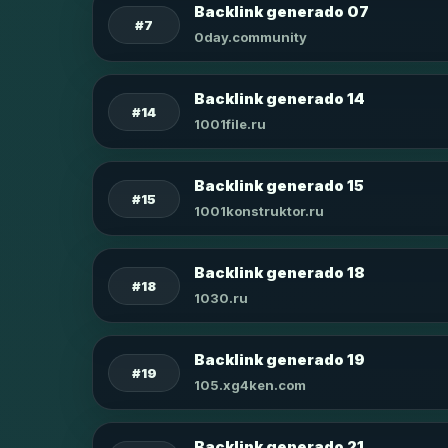
Backlink generado 07
#7
0day.community
Backlink generado 14
#14
1001file.ru
Backlink generado 15
#15
1001konstruktor.ru
Backlink generado 18
#18
1030.ru
Backlink generado 19
#19
105.xg4ken.com
Backlink generado 21