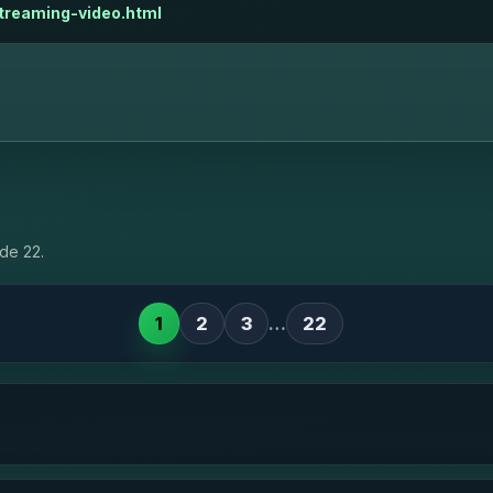
treaming-video.html
de 22.
1
2
3
…
22