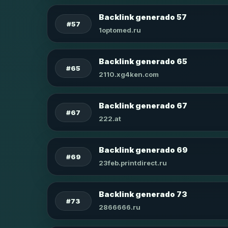
Backlink generado 57
#57
1optomed.ru
Backlink generado 65
#65
2110.xg4ken.com
Backlink generado 67
#67
222.at
Backlink generado 69
#69
23feb.printdirect.ru
Backlink generado 73
#73
2866666.ru