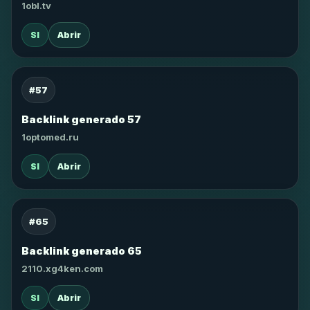
1obl.tv
SI
Abrir
#57
Backlink generado 57
1optomed.ru
SI
Abrir
#65
Backlink generado 65
2110.xg4ken.com
SI
Abrir