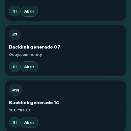
SI
Abrir
#7
Backlink generado 07
0day.community
SI
Abrir
#14
Backlink generado 14
1001file.ru
SI
Abrir