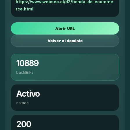
https://www.webseo.cl/d2/tienda-de-ecomme
rce.html
Abrir URL
Volver al dominio
10889
backlinks
Activo
estado
200