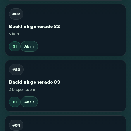
#82
Backlink generado 82
2is.ru
SI
Abrir
#83
Backlink generado 83
2k-sport.com
SI
Abrir
#84