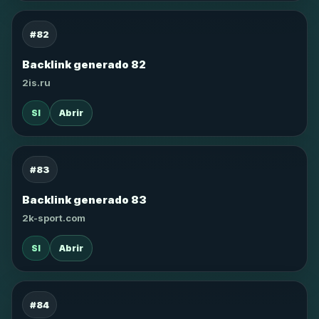
#82
Backlink generado 82
2is.ru
SI
Abrir
#83
Backlink generado 83
2k-sport.com
SI
Abrir
#84