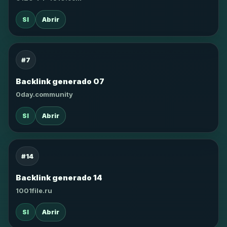
SI
Abrir
#7
Backlink generado 07
0day.community
SI
Abrir
#14
Backlink generado 14
1001file.ru
SI
Abrir