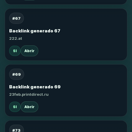
#67
Backlink generado 67
222.at
SI
Abrir
#69
Backlink generado 69
23feb.printdirect.ru
SI
Abrir
#73