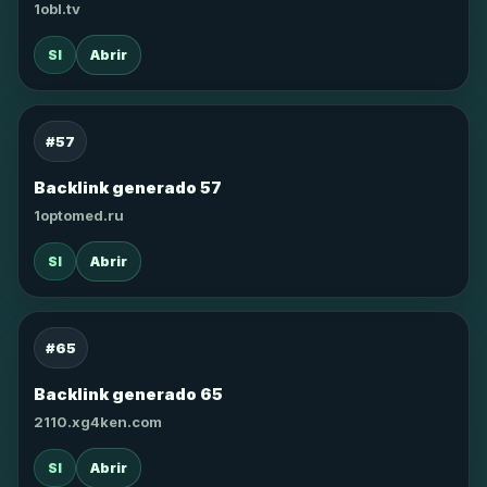
1obl.tv
SI
Abrir
#57
Backlink generado 57
1optomed.ru
SI
Abrir
#65
Backlink generado 65
2110.xg4ken.com
SI
Abrir