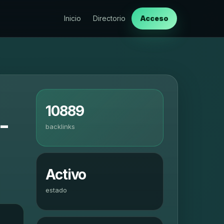
Inicio
Directorio
Acceso
10889
-
backlinks
Activo
estado