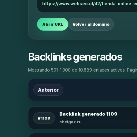
https://www.webseo.cl/d2/tienda-online-
Abrir URL
Volver al dominio
Backlinks generados
Mostrando 501–1.000 de 10.889 enlaces activos. Pági
Anterior
Backlink generado 1109
#1109
chelgaz.ru