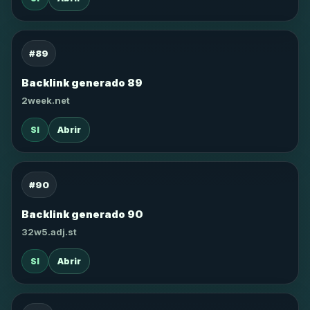
#89
Backlink generado 89
2week.net
SI
Abrir
#90
Backlink generado 90
32w5.adj.st
SI
Abrir