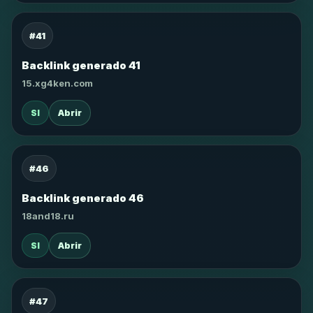
#41
Backlink generado 41
15.xg4ken.com
SI
Abrir
#46
Backlink generado 46
18and18.ru
SI
Abrir
#47