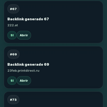
#67
Backlink generado 67
222.at
SI
Abrir
#69
Backlink generado 69
23feb.printdirect.ru
SI
Abrir
#73