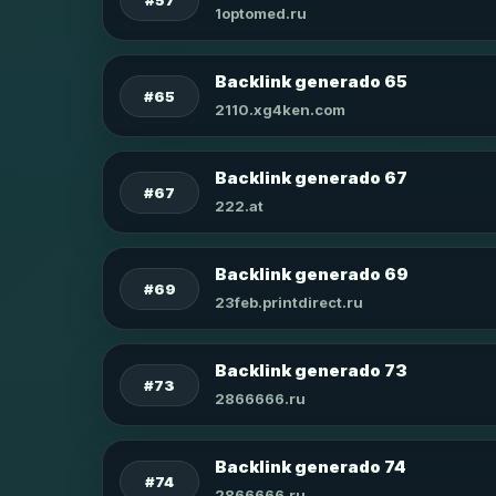
1optomed.ru
Backlink generado 65
#65
2110.xg4ken.com
Backlink generado 67
#67
222.at
Backlink generado 69
#69
23feb.printdirect.ru
Backlink generado 73
#73
2866666.ru
Backlink generado 74
#74
2866666.ru