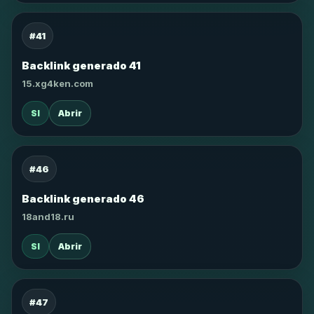
#41
Backlink generado 41
15.xg4ken.com
SI
Abrir
#46
Backlink generado 46
18and18.ru
SI
Abrir
#47