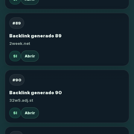
#89
Backlink generado 89
2week.net
SI
Abrir
#90
Backlink generado 90
32w5.adj.st
SI
Abrir