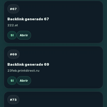
#67
Backlink generado 67
222.at
SI
Abrir
#69
Backlink generado 69
23feb.printdirect.ru
SI
Abrir
#73