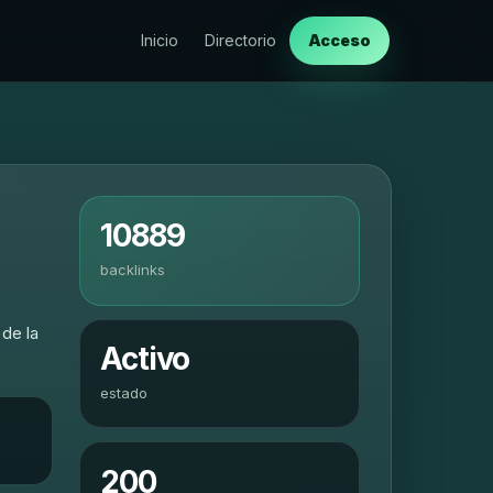
Inicio
Directorio
Acceso
10889
backlinks
 de la
Activo
estado
200