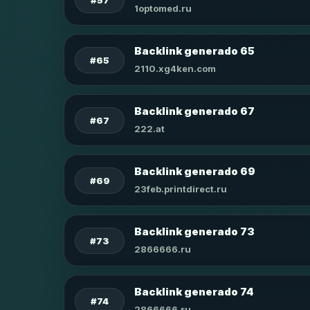
1optomed.ru
Backlink generado 65
#65
2110.xg4ken.com
Backlink generado 67
#67
222.at
Backlink generado 69
#69
23feb.printdirect.ru
Backlink generado 73
#73
2866666.ru
Backlink generado 74
#74
2866666.ru