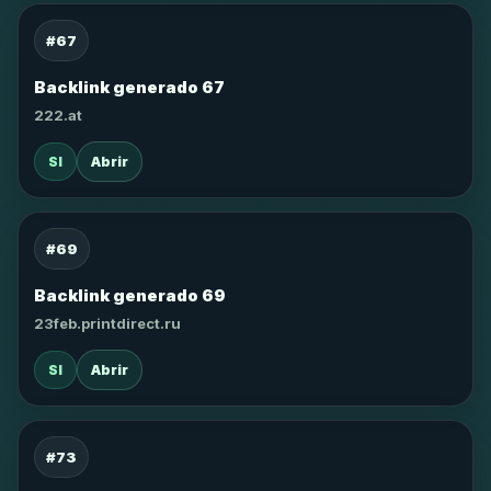
#67
Backlink generado 67
222.at
SI
Abrir
#69
Backlink generado 69
23feb.printdirect.ru
SI
Abrir
#73