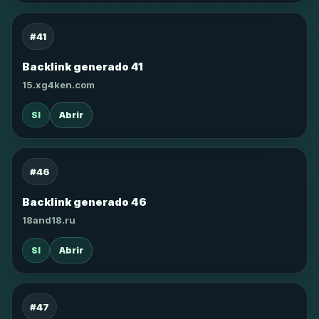
#41
Backlink generado 41
15.xg4ken.com
SI
Abrir
#46
Backlink generado 46
18and18.ru
SI
Abrir
#47