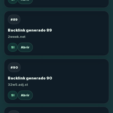
#89
Backlink generado 89
2week.net
SI
Abrir
#90
Backlink generado 90
32w5.adj.st
SI
Abrir