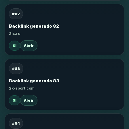
#82
Backlink generado 82
2is.ru
SI
Abrir
#83
Backlink generado 83
2k-sport.com
SI
Abrir
#84