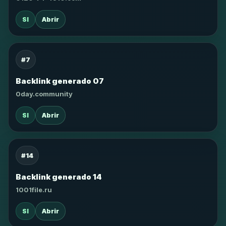
SI
Abrir
#7
Backlink generado 07
0day.community
SI
Abrir
#14
Backlink generado 14
1001file.ru
SI
Abrir