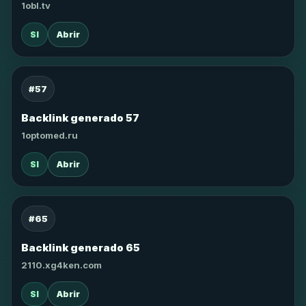
1obl.tv
SI
Abrir
#57
Backlink generado 57
1optomed.ru
SI
Abrir
#65
Backlink generado 65
2110.xg4ken.com
SI
Abrir