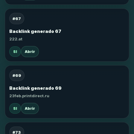
#67
Backlink generado 67
222.at
SI
Abrir
#69
Backlink generado 69
23feb.printdirect.ru
SI
Abrir
#73