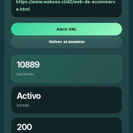
https://www.webseo.cl/d2/web-de-ecommerc
e.html
Abrir URL
Volver al dominio
10889
backlinks
Activo
estado
200