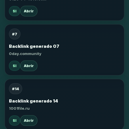
SI
Abrir
#7
Backlink generado 07
0day.community
SI
Abrir
#14
Backlink generado 14
1001file.ru
SI
Abrir