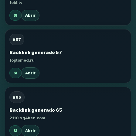
1obl.tv
SI
Abrir
#57
Backlink generado 57
1optomed.ru
SI
Abrir
#65
Backlink generado 65
2110.xg4ken.com
SI
Abrir