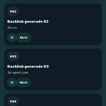
#82
Backlink generado 82
2is.ru
SI
Abrir
#83
Backlink generado 83
2k-sport.com
SI
Abrir
#84