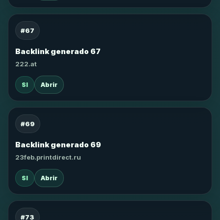
#67
Backlink generado 67
222.at
SI
Abrir
#69
Backlink generado 69
23feb.printdirect.ru
SI
Abrir
#73