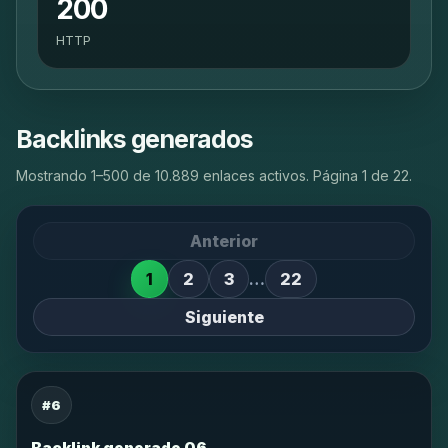
200
HTTP
Backlinks generados
Mostrando 1–500 de 10.889 enlaces activos. Página 1 de 22.
Anterior
1
2
3
…
22
Siguiente
#6
Backlink generado 06