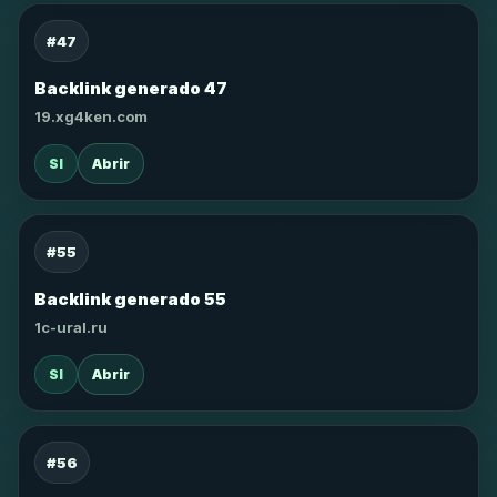
#47
Backlink generado 47
19.xg4ken.com
SI
Abrir
#55
Backlink generado 55
1c-ural.ru
SI
Abrir
#56