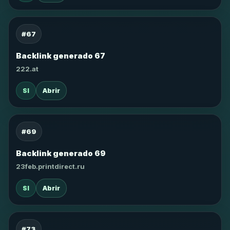
#67
Backlink generado 67
222.at
SI
Abrir
#69
Backlink generado 69
23feb.printdirect.ru
SI
Abrir
#73