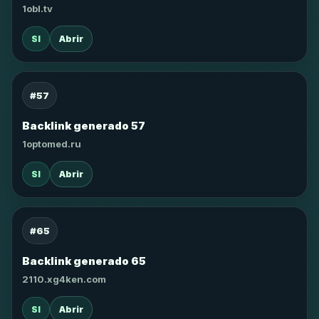
1obl.tv
SI
Abrir
#57
Backlink generado 57
1optomed.ru
SI
Abrir
#65
Backlink generado 65
2110.xg4ken.com
SI
Abrir