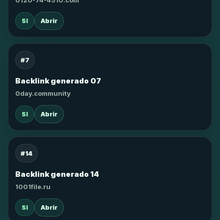
0120-74-4510.com
SI
Abrir
#7
Backlink generado 07
0day.community
SI
Abrir
#14
Backlink generado 14
1001file.ru
SI
Abrir