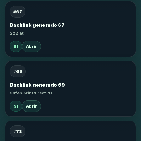
#67
Backlink generado 67
222.at
SI
Abrir
#69
Backlink generado 69
23feb.printdirect.ru
SI
Abrir
#73