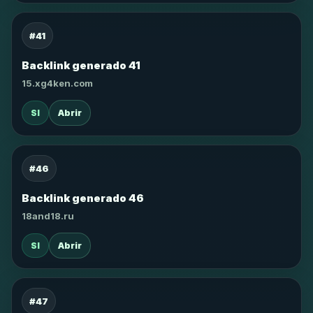
#41
Backlink generado 41
15.xg4ken.com
SI
Abrir
#46
Backlink generado 46
18and18.ru
SI
Abrir
#47