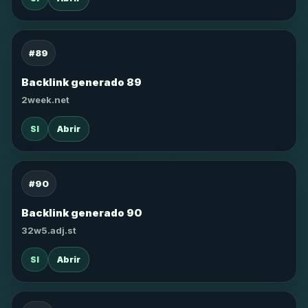
#89
Backlink generado 89
2week.net
SI
Abrir
#90
Backlink generado 90
32w5.adj.st
SI
Abrir