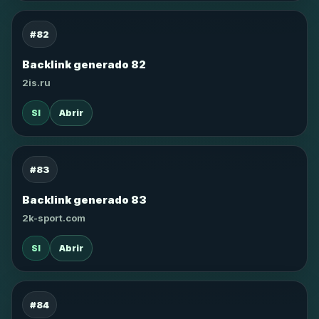
#82
Backlink generado 82
2is.ru
SI
Abrir
#83
Backlink generado 83
2k-sport.com
SI
Abrir
#84