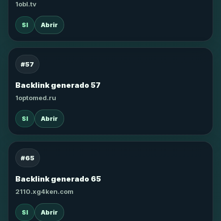
1obl.tv
SI
Abrir
#57
Backlink generado 57
1optomed.ru
SI
Abrir
#65
Backlink generado 65
2110.xg4ken.com
SI
Abrir