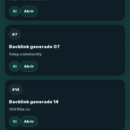
SI
Abrir
#7
Backlink generado 07
0day.community
SI
Abrir
#14
Backlink generado 14
1001file.ru
SI
Abrir