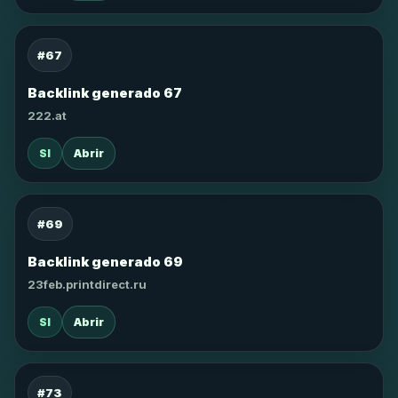
#67
Backlink generado 67
222.at
SI
Abrir
#69
Backlink generado 69
23feb.printdirect.ru
SI
Abrir
#73